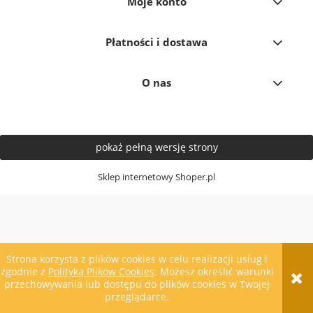
Moje konto
Płatności i dostawa
O nas
pokaż pełną wersję strony
Sklep internetowy Shoper.pl
Strona korzysta z plików cookies w celu realizacji usług i
zgodnie z
Polityką Plików Cookies
. Możesz określić warunki
przechowywania lub dostępu do plików cookies w Twojej
przeglądarce.