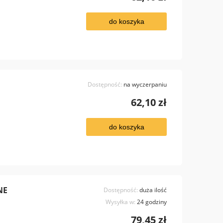
do koszyka
Dostępność:
na wyczerpaniu
62,10 zł
do koszyka
NE
Dostępność:
duża ilość
Wysyłka w:
24 godziny
79,45 zł