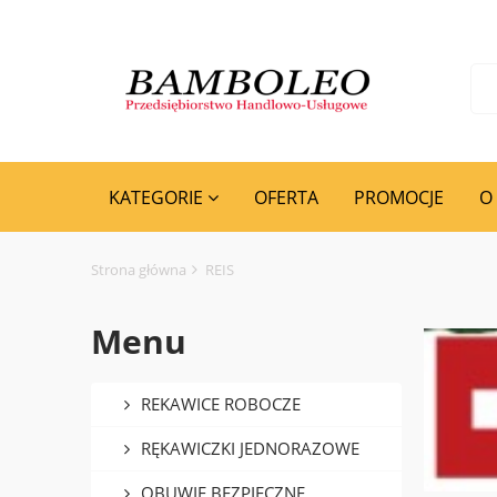
KATEGORIE
OFERTA
PROMOCJE
O
Strona główna
REIS
Menu
REKAWICE ROBOCZE
RĘKAWICZKI JEDNORAZOWE
OBUWIE BEZPIECZNE